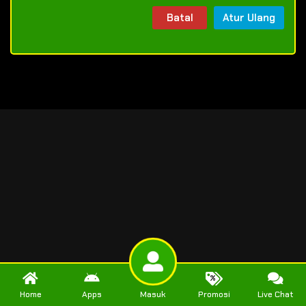
Batal
Atur Ulang
Home
Apps
Masuk
Promosi
Live Chat